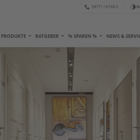
09771 / 6188-0
Ko
PRODUKTE
RATGEBER
% SPAREN %
NEWS & SERVI