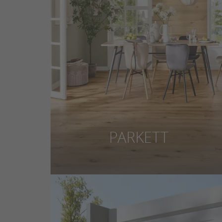
PARKETT
Parkett verbindet das Beste aus der
Natur mit echter Handwerkskunst.
Entdecken Sie unser großes
Parkettsortiment in unserer
Bodenausstellung.