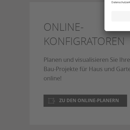
ONLINE-
KONFIGRATOREN
Planen und visualisieren Sie Ihre
Bau-Projekte für Haus und Gart
online!
ZU DEN ONLINE-PLANERN