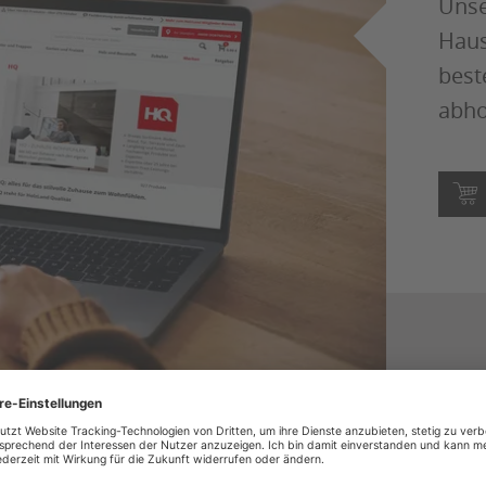
Unse
Haus
best
abho