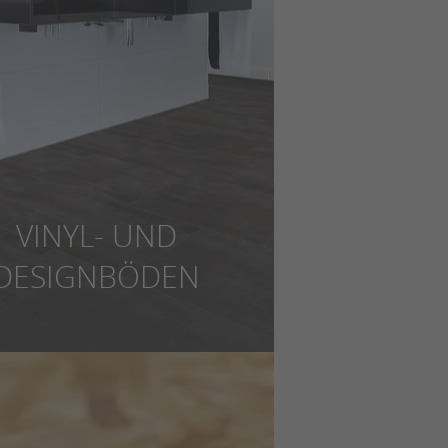
VINYL- UND
DESIGNBÖDEN
, designstark, auch als PVC-freie
n-Variante: Diese Böden liegen
 im Trend – und natürlich auch in
unserer Bodenausstellung.