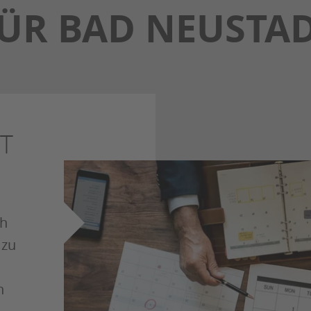
ÜR BAD NEUSTA
T
ch
 zu
n