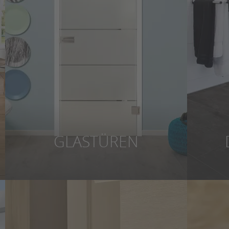
GLASTÜREN
Höchste Individualität, raffinierte
Robust
Glasbearbeitungen: Unsere Glastüren
Desig
vermehren das kostbare Tageslicht in
absolut
Ihrem Zuhause.