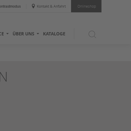
Kontakt & Anfahrt
Onlineshop
ntrastmodus
CE
ÜBER UNS
KATALOGE
N