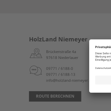
HolzLand Niemeyer
Brückenstraße 4a
97618 Niederlauer
09771 / 6188-0
09771 / 6188-13
info@holzland-niemeyer.de
ROUTE BERECHNEN