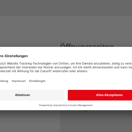
Öffnungszeiten
Montag - Freitag
0
Samstag
0
Großhandel:
Montag - Donnerstag
0
Freitag
0