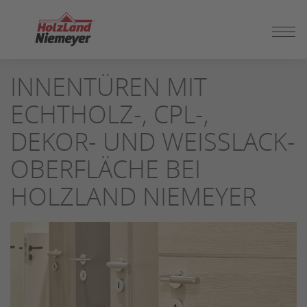
ZUM
INNENTÜREN MIT
SEITENINHALT
SPRINGEN
ECHTHOLZ-, CPL-,
DEKOR- UND WEISSLACK-O
BERFLÄCHE BEI H
OLZLAND NIEMEYER