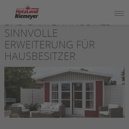
ZUM
SEITENINHALT
DAS GARTENHAUS ALS
SPRINGEN
SINNVOLLE
ERWEITERUNG FÜR
HAUSBESITZER