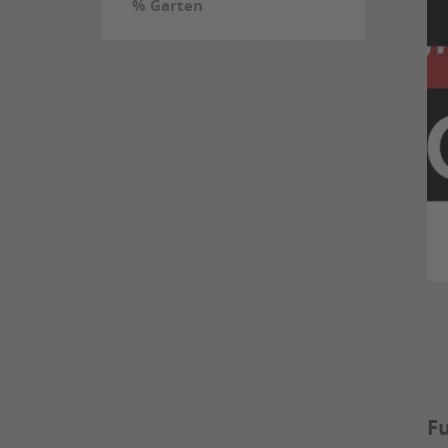
% Garten
Fu