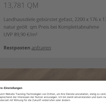
13,781 QM
Landhausdiele gebürstet gefast, 2200 x 176 x
natur geölt qm Preis bei Komplettabnahme
UVP 89,90 €/m²
Restposten
anfragen