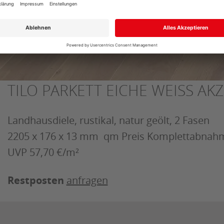
TILO PARKETT EICHE WEISS AKZ
Landhausdiele, rustikal, natur geölt, 2 Fasen
2205 x 176 x 13 mm qm Preis Komplettabnah
UVP 57,70 €/m²
Restposten
anfragen