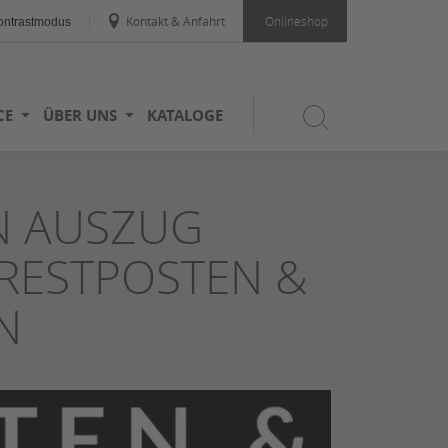
Kontakt & Anfahrt
Onlineshop
ntrastmodus
CE
ÜBER UNS
KATALOGE
EN AUSZUG
RESTPOSTEN &
N